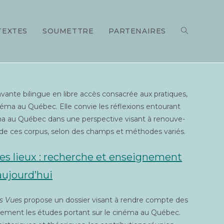
TEXTES
SOUMETTRE
PARTENAIRES
ante bilingue en libre accès consa­crée aux pra­tiques,
iné­ma au Qué­bec. Elle convie les réflexions entou­rant
­ma au Qué­bec dans une pers­pec­tive visant à renou­ve­
les de ces cor­pus, selon des champs et méthodes variés.
es lieux : recherche et ensei­gne­ment
aujourd’hui
es Vues
pro­pose un dos­sier visant à rendre compte des
e­ment les études por­tant sur le ciné­ma au Qué­bec.