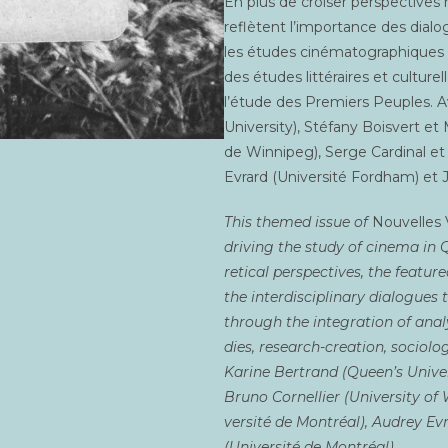
En plus de croi­ser pers­pec­tives h
reflètent l’importance des dia­logu
les études ciné­ma­to­gra­phiques q
des études lit­té­raires et cultu­re
l’étude des Pre­miers Peuples. Av
Uni­ver­si­ty), Sté­fa­ny Bois­vert e
de Win­ni­peg), Serge Car­di­nal et 
e
Evrard (Uni­ver­si­té Ford­ham) et
This the­med issue of
Nou­velles
dri­ving the stu­dy of cine­ma in Q
re­ti­cal pers­pec­tives, the fea­t
the inter­dis­ci­pli­na­ry dia­logue
through the inte­gra­tion of ana­ly­
dies, research-crea­tion, socio­lo
Karine Ber­trand (Queen’s Uni­ver
Bru­no Cor­nel­lier (Uni­ver­si­ty o
ver­si­té de Mont­réal), Audrey E
(Uni­ver­si­té de Montréal).