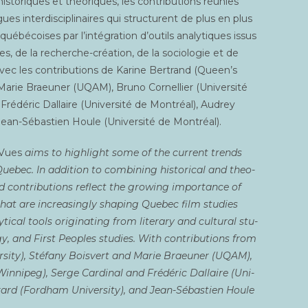
is­to­riques et théo­riques, les contri­bu­tions réunies
es inter­dis­ci­pli­naires qui struc­turent de plus en plus
ué­bé­coises par l’intégration d’outils ana­ly­tiques issus
lles, de la recherche-créa­tion, de la socio­lo­gie et de
ec les contri­bu­tions de Karine Ber­trand (Queen’s
t Marie Braeu­ner (UQAM), Bru­no Cor­nel­lier (Uni­ver­si­té
Fré­dé­ric Dal­laire (Uni­ver­si­té de Mont­réal), Audrey
 Jean-Sébas­tien Houle (Uni­ver­si­té de Montréal).
 Vues
aims to high­light some of the cur­rent trends
ue­bec. In addi­tion to com­bi­ning his­to­ri­cal and theo­
u­red contri­bu­tions reflect the gro­wing impor­tance of
s that are increa­sin­gly sha­ping Que­bec film stu­dies
ti­cal tools ori­gi­na­ting from lite­ra­ry and cultu­ral stu­
­gy, and First Peoples stu­dies. With contri­bu­tions from
­si­ty), Sté­fa­ny Bois­vert and Marie Braeu­ner (UQAM),
f Win­ni­peg), Serge Car­di­nal and Fré­dé­ric Dal­laire (Uni­
vrard (Ford­ham Uni­ver­si­ty), and Jean-Sébas­tien Houle