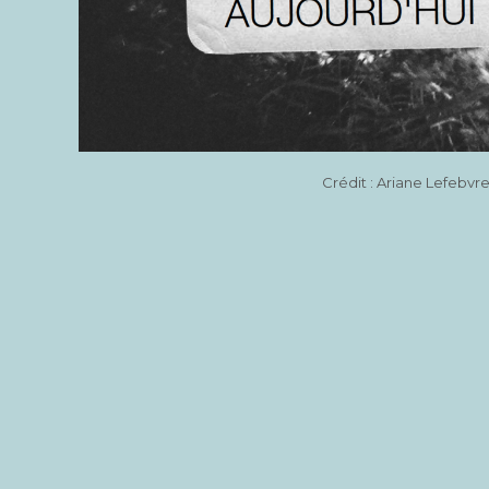
Cré­dit : Ariane Lefebvr