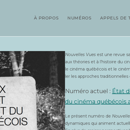
À PROPOS
NUMÉROS
APPELS DE 
Nou­velles Vues
est une revue sav
aux théo­ries et à l’histoire du c
le ciné­ma qué­bé­cois et le ciné
ler les approches tra­di­tion­nel
Numé­ro actuel :
État d
du ciné­ma qué­bé­cois 
Le pré­sent numé­ro de
Nou­vell
dyna­miques qui animent actuel­l