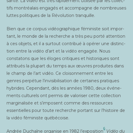
san­té. La vidéo est très rapi­de­ment uti­li­sée par les col­lec­
tifs mont­réa­lais enga­gés et accom­pagne de nom­breuses
luttes poli­tiques de la Révo­lu­tion tranquille.
Bien que ce cor­pus vidéo­gra­phique fémi­niste soit impor­
tant, le monde de la recherche a très peu por­té atten­tion
à ces objets, et il a sur­tout contri­bué à opé­rer une dis­tinc­
tion entre la vidéo d’art et la vidéo enga­gée. Nous
consta­tons que les éloges cri­tiques et his­to­riques sont
attri­bués la plu­part du temps aux œuvres pro­duites dans
le champ de l’art vidéo. Ce cloi­son­ne­ment entre les
genres per­pé­tue l’invisibilisation de cer­taines pra­tiques
hybrides. Cepen­dant, dès les années 1980, deux évé­ne­
ments cultu­rels ont per­mis de valo­ri­ser cette col­lec­tion
mar­gi­na­li­sée et s’imposent comme des res­sources
essen­tielles pour toute recherche por­tant sur l’histoire de
la vidéo fémi­niste québécoise.
6
Andrée Duchaîne orga­nise en 1982 l’exposition
Vidéo du