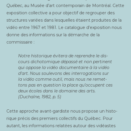
Qué­bec
, au Musée d’art contem­po­rain de Mont­réal. Cette
expo­si­tion col­lec­tive a pour objec­tif de regrou­per des
struc­tures variées dans les­quelles étaient pro­duites de la
vidéo entre 1967 et 1981. Le cata­logue d’exposition nous
donne des infor­ma­tions sur la démarche de la
commissaire :
Notre his­to­rique évi­te­ra de reprendre le dis­
cours dicho­to­mique dépas­sé et non per­ti­nent
qui oppose la vidéo docu­men­taire à la vidéo
d’art. Nous sou­le­vons des inter­ro­ga­tions sur
la vidéo comme outil, mais nous ne remet­
tons pas en ques­tion la place qu’occupent ces
deux écoles dans le domaine des arts.
(Duchaîne, 1982, p. 5)
Cette approche avant-gar­diste nous pro­pose un his­to­
rique pré­cis des pre­miers col­lec­tifs du Qué­bec. Pour
autant, les infor­ma­tions rela­tées autour des vidéastes