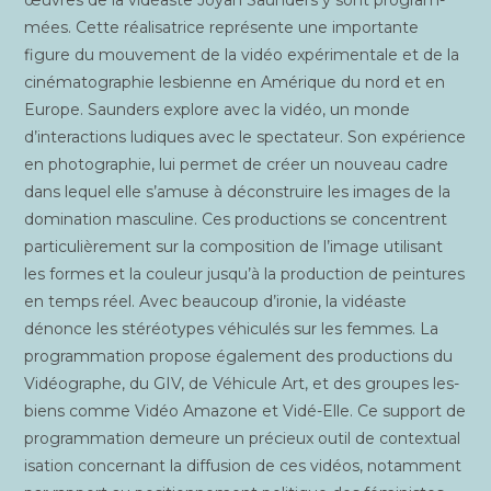
œuvres de la vidéaste Joyan Saun­ders y sont pro­gram­
mées. Cette réa­li­sa­trice repré­sente une impor­tante
figure du mou­ve­ment de la vidéo expé­ri­men­tale et de la
ciné­ma­to­gra­phie les­bienne en Amé­rique du nord et en
Europe. Saun­ders explore avec la vidéo, un monde
d’interactions ludiques avec le spec­ta­teur. Son expé­rience
en pho­to­gra­phie, lui per­met de créer un nou­veau cadre
dans lequel elle s’amuse à décons­truire les images de la
domi­na­tion mas­cu­line. Ces pro­duc­tions se concentrent
par­ti­cu­liè­re­ment sur la com­po­si­tion de l’image uti­li­sant
les formes et la cou­leur jusqu’à la pro­duc­tion de pein­tures
en temps réel. Avec beau­coup d’ironie, la vidéaste
dénonce les sté­réo­types véhi­cu­lés sur les femmes. La
pro­gram­ma­tion pro­pose éga­le­ment des pro­duc­tions du
Vidéo­graphe, du GIV, de Véhi­cule Art, et des groupes les­
biens comme Vidéo Ama­zone et Vidé-Elle. Ce sup­port de
pro­gram­ma­tion demeure un pré­cieux outil de contex­tua­l
i­sa­tion concer­nant la dif­fu­sion de ces vidéos, notam­ment