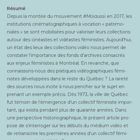
Résu­mé
Depuis la mon­tée du mou­ve­ment
#Moiaus­si
en 2017, les
ins­ti­tu­tions ciné­ma­to­gra­phiques à voca­tion « patri­mo­
niales » se sont mobi­li­sées pour valo­ri­ser leurs col­lec­tions
autour des cinéastes et vidéastes fémi­nistes. Aujourd’hui,
un état des lieux des col­lec­tions vidéo nous per­met de
consta­ter l’importance des fonds d’archives consa­crés
aux enjeux fémi­nistes à Mont­réal. En revanche, que
connais­sons-nous des pra­tiques vidéo­gra­phiques fémi­
nistes déve­lop­pées dans le reste du Qué­bec ? La rare­té
des sources nous incite à nous pen­cher sur le sujet en
pre­nant un exemple pré­cis. Dès 1973, la ville de Qué­bec
fut témoin de l’émergence d’un col­lec­tif fémi­niste impor­
tant, qui exis­ta pen­dant plus de qua­rante années. Dans
une pers­pec­tive his­to­rio­gra­phique, le pré­sent article pro­
pose de s’interroger sur les débuts du médium vidéo et
de retrans­crire les pre­mières années d’un col­lec­tif fémi­