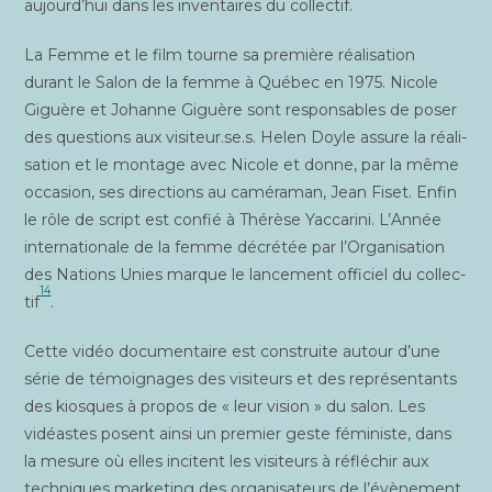
aujourd’hui dans les inven­taires du collectif.
La Femme et le film tourne sa pre­mière réa­li­sa­tion
durant le Salon de la femme à Qué­bec en 1975. Nicole
Giguère et Johanne Giguère sont res­pon­sables de poser
des ques­tions aux visiteur.se.s. Helen Doyle assure la réa­li­
sa­tion et le mon­tage avec Nicole et donne, par la même
occa­sion, ses direc­tions au camé­ra­man, Jean Fiset. Enfin
le rôle de script est confié à Thé­rèse Yac­ca­ri­ni. L’Année
inter­na­tio­nale de la femme décré­tée par l’Organisation
des Nations Unies marque le lan­ce­ment offi­ciel du col­lec­
14
tif
.
Cette vidéo docu­men­taire est construite autour d’une
série de témoi­gnages des visi­teurs et des repré­sen­tants
des kiosques à pro­pos de « leur vision » du salon. Les
vidéastes posent ain­si un pre­mier geste fémi­niste, dans
la mesure où elles incitent les visi­teurs à réflé­chir aux
tech­niques mar­ke­ting des orga­ni­sa­teurs de l’évènement.