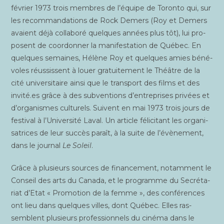
février 1973 trois membres de l’équipe de Toron­to qui, sur
les recom­man­da­tions de Rock Demers (Roy et Demers
avaient déjà col­la­bo­ré quelques années plus tôt), lui pro­
posent de coor­don­ner la mani­fes­ta­tion de Qué­bec. En
quelques semaines, Hélène Roy et quelques amies béné­
voles réus­sissent à louer gra­tui­te­ment le Théâtre de la
cité uni­ver­si­taire ain­si que le trans­port des films et des
invité.es grâce à des sub­ven­tions d’entreprises pri­vées et
d’organismes cultu­rels. Suivent en mai 1973 trois jours de
fes­ti­val à l’Université Laval. Un article féli­ci­tant les orga­ni­
sa­trices de leur suc­cès paraît, à la suite de l’évènement,
dans le jour­nal
Le Soleil
.
Grâce à plu­sieurs sources de finan­ce­ment, notam­ment le
Conseil des arts du Cana­da, et le pro­gramme du Secré­ta­
riat d’Etat « Pro­mo­tion de la femme », des confé­rences
ont lieu dans quelques villes, dont Qué­bec. Elles ras­
semblent plu­sieurs pro­fes­sion­nels du ciné­ma dans le