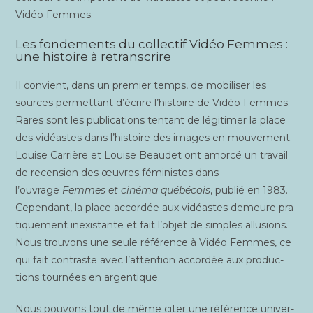
Vidéo Femmes.
Les fondements du collectif Vidéo Femmes :
une histoire à retranscrire
Il convient, dans un pre­mier temps, de mobi­li­ser les
sources per­met­tant d’écrire l’histoire de Vidéo Femmes.
Rares sont les publi­ca­tions ten­tant de légi­ti­mer la place
des vidéastes dans l’histoire des images en mou­ve­ment.
Louise Car­rière et Louise Beau­det ont amor­cé un tra­vail
de recen­sion des œuvres fémi­nistes dans
l’ouvrage
Femmes et ciné­ma qué­bé­cois
, publié en 1983.
Cepen­dant, la place accor­dée aux vidéastes demeure pra­
ti­que­ment inexis­tante et fait l’objet de simples allu­sions.
Nous trou­vons une seule réfé­rence à Vidéo Femmes, ce
qui fait contraste avec l’attention accor­dée aux pro­duc­
tions tour­nées en argentique.
Nous pou­vons tout de même citer une réfé­rence uni­ver­