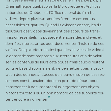
l’on désire tra­vailler sur l’histoire des femmes. De plus, la
Ciné­ma­thèque qué­bé­coise, la Biblio­thèque et Archives
natio­nales du Qué­bec et l’Office natio­nal du film tra­
vaillent depuis plu­sieurs années à rendre ces cor­pus
acces­sibles et gra­tuits. Quand ils existent encore, les dis­
tri­bu­teurs des vidéos deviennent des acteurs de trans­
mis­sion essen­tiels. Ils pos­sèdent encore des archives et
don­nées inté­res­santes pour docu­men­ter l’histoire de ces
vidéos. Des pla­te­formes ain­si que des ser­vices de vidéo à
la demande sont pro­po­sés aux inter­nautes afin de valo­ri­
ser les conte­nus de leurs cata­logues mais ceux-ci res­tent
sur une base d’abonnement, ne per­met­tant pas la cir­cu­
8
la­tion des don­nées.
L’accès et la trans­mis­sion de ces res­
sources consti­tue­raient donc un point de départ pour
com­men­cer à docu­men­ter plus lar­ge­ment ces objets.
Notons tou­te­fois qu’un bon nombre de ces sup­ports res­
9
tent encore à numé­ri­ser.
Un autre évè­ne­ment cultu­rel reste incon­tour­nable pour