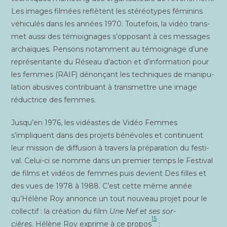
Les images fil­mées reflètent les sté­réo­types fémi­nins
véhi­cu­lés dans les années 1970. Tou­te­fois, la vidéo trans­
met aus­si des témoi­gnages s’opposant à ces mes­sages
archaïques. Pen­sons notam­ment au témoi­gnage d’une
repré­sen­tante du Réseau d’action et d’information pour
les femmes (RAIF) dénon­çant les tech­niques de mani­pu­
la­tion abu­sives contri­buant à trans­mettre une image
réduc­trice des femmes.
Jusqu’en 1976, les vidéastes de Vidéo Femmes
s’impliquent dans des pro­jets béné­voles et conti­nuent
leur mis­sion de dif­fu­sion à tra­vers la pré­pa­ra­tion du fes­ti­
val. Celui-ci se nomme dans un pre­mier temps le Fes­ti­val
de films et vidéos de femmes puis devient Des filles et
des vues de 1978 à 1988. C’est cette même année
qu’Hélène Roy annonce un tout nou­veau pro­jet pour le
col­lec­tif : la créa­tion du film
Une Nef et ses sor­
15
cières.
Hélène Roy exprime à ce pro­pos
: