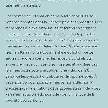
cè­le­ment ni agression.
Les thèmes de l’aliénation et de la folie sont aus­si sou­
vent repré­sen­tés dans la vidéo­gra­phie des vidéastes. Des
recherches à la fois esthé­tiques et for­melles prennent
une place impor­tante dans leurs œuvres. On peut les
retrou­ver notam­ment dans le film
C’est pas le pays des
mer­veilles,
réa­li­sé par Helen Doyle et Nicole Giguère en
1981, en 16mm. Entre docu­men­taire et fic­tion, cette
œuvre cherche à iden­ti­fier les fac­teurs cultu­rels qui
engendrent et nour­rissent les malaises et la colère des
femmes.
Juste pour me cal­mer
, une vidéo de 1981,
dénonce les pres­crip­tions abu­sives de psy­cho­tropes. À
tra­vers ce cor­pus, nous sommes témoins des nom­
breuses expé­ri­men­ta­tions déve­lop­pées au sein de Vidéo
Femmes, aus­si bien du point de vue for­mel que de la
diver­si­té des contenus.