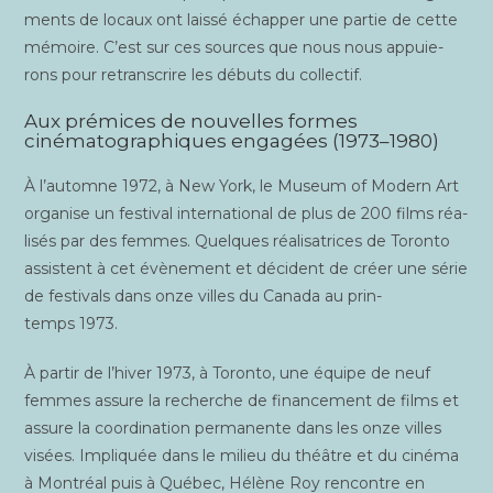
ments de locaux ont lais­sé échap­per une par­tie de cette
mémoire. C’est sur ces sources que nous nous appuie­
rons pour retrans­crire les débuts du collectif.
Aux prémices de nouvelles formes
cinématographiques engagées (1973–1980)
À l’automne 1972, à New York, le Museum of Modern Art
orga­nise un fes­ti­val inter­na­tio­nal de plus de 200 films réa­
li­sés par des femmes. Quelques réa­li­sa­trices de Toron­to
assistent à cet évè­ne­ment et décident de créer une série
de fes­ti­vals dans onze villes du Cana­da au prin­
temps 1973.
À par­tir de l’hiver 1973, à Toron­to, une équipe de neuf
femmes assure la recherche de finan­ce­ment de films et
assure la coor­di­na­tion per­ma­nente dans les onze villes
visées. Impli­quée dans le milieu du théâtre et du ciné­ma
à Mont­réal puis à Qué­bec, Hélène Roy ren­contre en