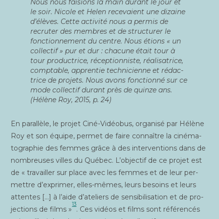
Nous nous fai­sions la main durant le jour et
le soir. Nicole et Helen rece­vaient une dizaine
d’élèves. Cette acti­vi­té nous a per­mis de
recru­ter des membres et de struc­tu­rer le
fonc­tion­ne­ment du centre. Nous étions « un
col­lec­tif » pur et dur : cha­cune était tour à
tour pro­duc­trice, récep­tion­niste, réa­li­sa­trice,
comp­table, appren­tie tech­ni­cienne et rédac­
trice de pro­jets. Nous avons fonc­tion­né sur ce
mode col­lec­tif durant près de quinze ans.
(Hélène Roy, 2015, p. 24)
En paral­lèle, le pro­jet Ciné-Vidéo­bus, orga­ni­sé par Hélène
Roy et son équipe, per­met de faire connaître la ciné­ma­
to­gra­phie des femmes grâce à des inter­ven­tions dans de
nom­breuses villes du Qué­bec. L’objectif de ce pro­jet est
de « tra­vailler sur place avec les femmes et de leur per­
mettre d’exprimer, elles-mêmes, leurs besoins et leurs
attentes […] à l’aide d’ateliers de sen­si­bi­li­sa­tion et de pro­
13
jec­tions de films »
. Ces vidéos et films sont réfé­ren­cés