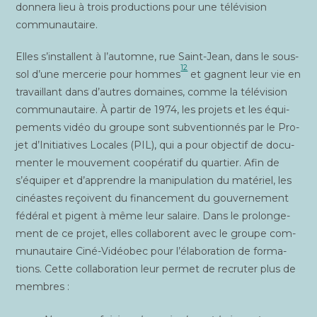
don­ne­ra lieu à trois pro­duc­tions pour une télé­vi­sion
communautaire.
Elles s’installent à l’automne, rue Saint-Jean, dans le sous-
12
sol d’une mer­ce­rie pour hommes
et gagnent leur vie en
tra­vaillant dans d’autres domaines, comme la télé­vi­sion
com­mu­nau­taire. À par­tir de 1974, les pro­jets et les équi­
pe­ments vidéo du groupe sont sub­ven­tion­nés par le Pro­
jet d’Initiatives Locales (PIL), qui a pour objec­tif de docu­
men­ter le mou­ve­ment coopé­ra­tif du quar­tier. Afin de
s’équiper et d’apprendre la mani­pu­la­tion du maté­riel, les
cinéastes reçoivent du finan­ce­ment du gou­ver­ne­ment
fédé­ral et pigent à même leur salaire. Dans le pro­lon­ge­
ment de ce pro­jet, elles col­la­borent avec le groupe com­
mu­nau­taire Ciné-Vidéo­bec pour l’élaboration de for­ma­
tions. Cette col­la­bo­ra­tion leur per­met de recru­ter plus de
membres :