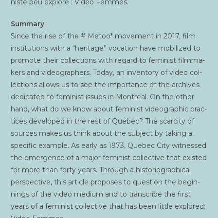
niste peu explo­ré : Vidéo Femmes.
Sum­ma­ry
Since the rise of the # Metoo* move­ment in 2017, film
ins­ti­tu­tions with a “heri­tage” voca­tion have mobi­li­zed to
pro­mote their col­lec­tions with regard to femi­nist film­ma­
kers and video­gra­phers. Today, an inven­to­ry of video col­
lec­tions allows us to see the impor­tance of the archives
dedi­ca­ted to femi­nist issues in Mon­treal. On the other
hand, what do we know about femi­nist video­gra­phic prac­
tices deve­lo­ped in the rest of Que­bec? The scar­ci­ty of
sources makes us think about the sub­ject by taking a
spe­ci­fic example. As ear­ly as 1973, Que­bec City wit­nes­sed
the emer­gence of a major femi­nist col­lec­tive that exis­ted
for more than for­ty years. Through a his­to­rio­gra­phi­cal
pers­pec­tive, this article pro­poses to ques­tion the begin­
nings of the video medium and to trans­cribe the first
years of a femi­nist col­lec­tive that has been lit­tle explo­red: