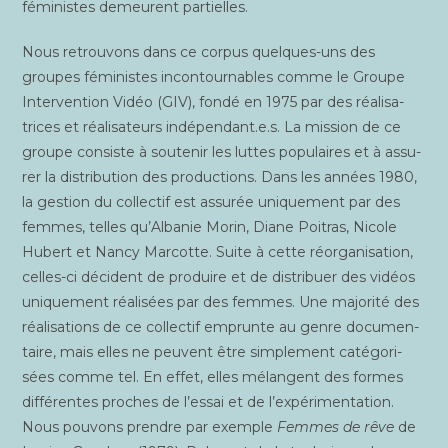
fémi­nistes demeurent partielles.
Nous retrou­vons dans ce cor­pus quelques-uns des
groupes fémi­nistes incon­tour­nables comme le Groupe
Inter­ven­tion Vidéo (GIV), fon­dé en 1975 par des réa­li­sa­
trices et réa­li­sa­teurs indépendant.e.s. La mis­sion de ce
groupe consiste à sou­te­nir les luttes popu­laires et à assu­
rer la dis­tri­bu­tion des pro­duc­tions. Dans les années 1980,
la ges­tion du col­lec­tif est assu­rée uni­que­ment par des
femmes, telles qu’Albanie Morin, Diane Poi­tras, Nicole
Hubert et Nan­cy Mar­cotte. Suite à cette réor­ga­ni­sa­tion,
celles-ci décident de pro­duire et de dis­tri­buer des vidéos
uni­que­ment réa­li­sées par des femmes. Une majo­ri­té des
réa­li­sa­tions de ce col­lec­tif emprunte au genre docu­men­
taire, mais elles ne peuvent être sim­ple­ment caté­go­ri­
sées comme tel. En effet, elles mélangent des formes
dif­fé­rentes proches de l’essai et de l’expérimentation.
Nous pou­vons prendre par exemple
Femmes de rêve
de