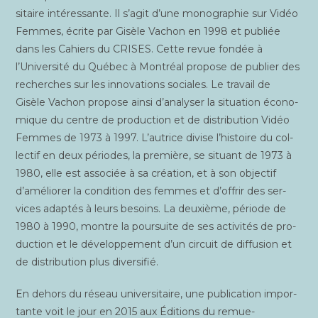
si­taire inté­res­sante. Il s’agit d’une mono­gra­phie sur Vidéo
Femmes, écrite par Gisèle Vachon en 1998 et publiée
dans les Cahiers du CRISES. Cette revue fon­dée à
l’Université du Qué­bec à Mont­réal pro­pose de publier des
recherches sur les inno­va­tions sociales. Le tra­vail de
Gisèle Vachon pro­pose ain­si d’analyser la situa­tion éco­no­
mique du centre de pro­duc­tion et de dis­tri­bu­tion Vidéo
Femmes de 1973 à 1997. L’autrice divise l’histoire du col­
lec­tif en deux périodes, la pre­mière, se situant de 1973 à
1980, elle est asso­ciée à sa créa­tion, et à son objec­tif
d’améliorer la condi­tion des femmes et d’offrir des ser­
vices adap­tés à leurs besoins. La deuxième, période de
1980 à 1990, montre la pour­suite de ses acti­vi­tés de pro­
duc­tion et le déve­lop­pe­ment d’un cir­cuit de dif­fu­sion et
de dis­tri­bu­tion plus diversifié.
En dehors du réseau uni­ver­si­taire, une publi­ca­tion impor­
tante voit le jour en 2015 aux Édi­tions du remue-