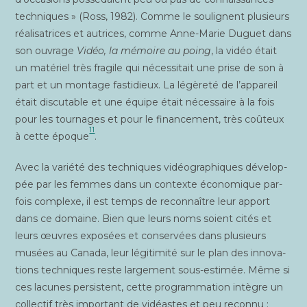
tech­niques » (Ross, 1982). Comme le sou­lignent plu­sieurs
réa­li­sa­trices et autrices, comme Anne-Marie Duguet dans
son ouvrage
Vidéo, la mémoire au poing
, la vidéo était
un maté­riel très fra­gile qui néces­si­tait une prise de son à
part et un mon­tage fas­ti­dieux. La légè­re­té de l’appareil
était dis­cu­table et une équipe était néces­saire à la fois
pour les tour­nages et pour le finan­ce­ment, très coû­teux
11
à cette époque
.
Avec la varié­té des tech­niques vidéo­gra­phiques déve­lop­
pée par les femmes dans un contexte éco­no­mique par­
fois com­plexe, il est temps de recon­naître leur apport
dans ce domaine. Bien que leurs noms soient cités et
leurs œuvres expo­sées et conser­vées dans plu­sieurs
musées au Cana­da, leur légi­ti­mi­té sur le plan des inno­va­
tions tech­niques reste lar­ge­ment sous-esti­mée. Même si
ces lacunes per­sistent, cette pro­gram­ma­tion intègre un
col­lec­tif très impor­tant de vidéastes et peu recon­nu :