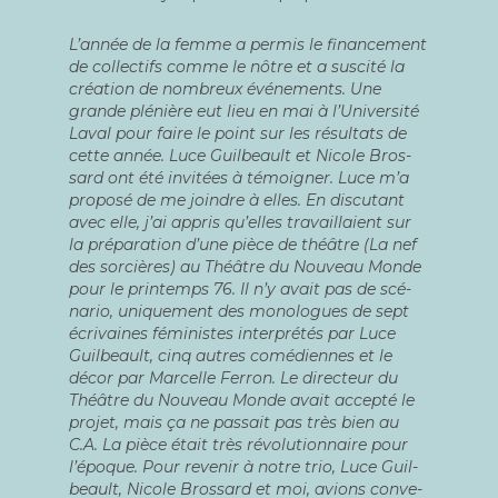
L’année de la femme a per­mis le finan­ce­ment
de col­lec­tifs comme le nôtre et a sus­ci­té la
créa­tion de nom­breux évé­ne­ments. Une
grande plé­nière eut lieu en mai à l’Université
Laval pour faire le point sur les résul­tats de
cette année. Luce Guil­beault et Nicole Bros­
sard ont été invi­tées à témoi­gner. Luce m’a
pro­po­sé de me joindre à elles. En dis­cu­tant
avec elle, j’ai appris qu’elles tra­vaillaient sur
la pré­pa­ra­tion d’une pièce de théâtre (
La nef
des sor­cières
) au Théâtre du Nou­veau Monde
pour le prin­temps 76. Il n’y avait pas de scé­
na­rio, uni­que­ment des mono­logues de sept
écri­vaines fémi­nistes inter­pré­tés par Luce
Guil­beault, cinq autres comé­diennes et le
décor par Mar­celle Fer­ron. Le direc­teur du
Théâtre du Nou­veau Monde avait accep­té le
pro­jet, mais ça ne pas­sait pas très bien au
C.A. La pièce était très révo­lu­tion­naire pour
l’époque. Pour reve­nir à notre trio, Luce Guil­
beault, Nicole Bros­sard et moi, avions conve­