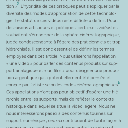
3
tion »
. L’hybridité de ces pra­tiques peut s’expliquer par la
diver­si­té des modes d’appropriation de cette tech­no­lo­
gie. Le sta­tut de ces vidéos reste dif­fi­cile à défi­nir. Pour
des rai­sons artis­tiques et poli­tiques, certain.e.s vidéastes
sou­haitent s’émanciper de la sphère ciné­ma­to­gra­phique,
jugée condes­cen­dante à l’égard des praticienn.e.s et trop
hié­rar­chi­sée. Il est donc essen­tiel de défi­nir les termes
employés dans cet article. Nous uti­li­se­rons l’appellation
« une vidéo » pour par­ler des conte­nus pro­duits sur sup­
port ana­lo­gique et « un film » pour dési­gner une pro­duc­
tion argen­tique qui a poten­tiel­le­ment été pen­sée et
4
conçue par l’artiste selon les codes ciné­ma­to­gra­phiques
.
Ces appel­la­tions n’ont pas pour objec­tif d’opérer une hié­
rar­chie entre les sup­ports, mais de reflé­ter le contexte
his­to­rique dans lequel se situe la vidéo légère. Nous ne
nous inté­res­se­rons pas ici à des conte­nus tour­nés sur
sup­port numé­rique ; ceux-ci contri­buent de toute façon à
sup­pri­mer la dicho­to­mie archaïque entre le ciné­ma et