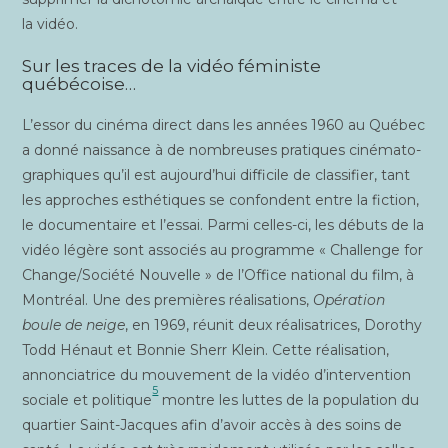
la vidéo.
Sur les traces de la vidéo féministe
québécoise…
L’essor du ciné­ma direct dans les années 1960 au Qué­bec
a don­né nais­sance à de nom­breuses pra­tiques ciné­ma­to­
gra­phiques qu’il est aujourd’hui dif­fi­cile de clas­si­fier, tant
les approches esthé­tiques se confondent entre la fic­tion,
le docu­men­taire et l’essai. Par­mi celles-ci, les débuts de la
vidéo légère sont asso­ciés au pro­gramme « Chal­lenge for
Change/Société Nou­velle » de l’Office natio­nal du film, à
Mont­réal. Une des pre­mières réa­li­sa­tions,
Opé­ra­tion
boule de neige
, en 1969, réunit deux réa­li­sa­trices, Doro­thy
Todd Hénaut et Bon­nie Sherr Klein. Cette réa­li­sa­tion,
annon­cia­trice du mou­ve­ment de la vidéo d’intervention
5
sociale et poli­tique
montre les luttes de la popu­la­tion du
quar­tier Saint-Jacques afin d’avoir accès à des soins de