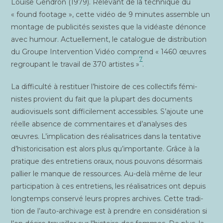
Louise Gen­dron (1979). Rele­vant de la tech­nique du
« found foo­tage », cette vidéo de 9 minutes assemble un
mon­tage de publi­ci­tés sexistes que la vidéaste dénonce
avec humour. Actuel­le­ment, le cata­logue de dis­tri­bu­tion
du Groupe Inter­ven­tion Vidéo com­prend « 1460 œuvres
7
regrou­pant le tra­vail de 370 artistes »
.
La dif­fi­cul­té à res­ti­tuer l’histoire de ces col­lec­tifs fémi­
nistes pro­vient du fait que la plu­part des docu­ments
audio­vi­suels sont dif­fi­ci­le­ment acces­sibles. S’ajoute une
réelle absence de com­men­taires et d’analyses des
œuvres. L’implication des réa­li­sa­trices dans la ten­ta­tive
d’historicisation est alors plus qu’importante. Grâce à la
pra­tique des entre­tiens oraux, nous pou­vons désor­mais
pal­lier le manque de res­sources. Au-delà même de leur
par­ti­ci­pa­tion à ces entre­tiens, les réa­li­sa­trices ont depuis
long­temps conser­vé leurs propres archives. Cette tra­di­
tion de l’auto-archivage est à prendre en consi­dé­ra­tion si