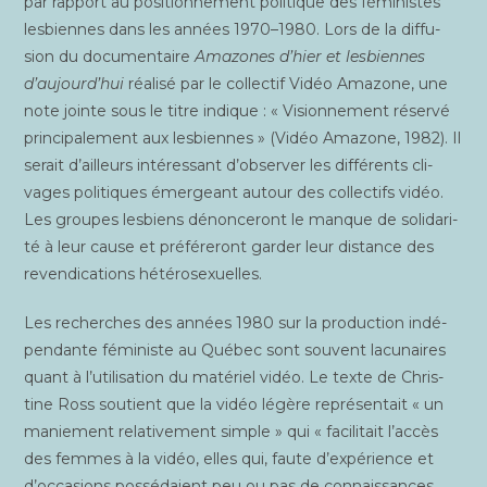
par rap­port au posi­tion­ne­ment poli­tique des fémi­nistes
les­biennes dans les années 1970–1980. Lors de la dif­fu­
sion du docu­men­taire
Ama­zones d’hier et les­biennes
d’aujourd’hui
réa­li­sé par le col­lec­tif Vidéo Ama­zone, une
note jointe sous le titre indique : « Vision­ne­ment réser­vé
prin­ci­pa­le­ment aux les­biennes » (Vidéo Ama­zone, 1982). Il
serait d’ailleurs inté­res­sant d’observer les dif­fé­rents cli­
vages poli­tiques émer­geant autour des col­lec­tifs vidéo.
Les groupes les­biens dénon­ce­ront le manque de soli­da­ri­
té à leur cause et pré­fé­re­ront gar­der leur dis­tance des
reven­di­ca­tions hétérosexuelles.
Les recherches des années 1980 sur la pro­duc­tion indé­
pen­dante fémi­niste au Qué­bec sont sou­vent lacu­naires
quant à l’utilisation du maté­riel vidéo. Le texte de Chris­
tine Ross sou­tient que la vidéo légère repré­sen­tait « un
manie­ment rela­ti­ve­ment simple » qui « faci­li­tait l’accès
des femmes à la vidéo, elles qui, faute d’expérience et
d’occasions pos­sé­daient peu ou pas de connais­sances