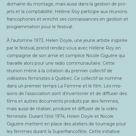
domaine du mon­tage, mais aus­si dans la ges­tion de pro­
jets et la comp­ta­bi­li­té. Hélène Roy par­ti­cipe aux réunions
fran­co­phones et enri­chit ses connais­sances en ges­tion et
pro­gram­ma­tion pour le festival.
À l’automne 1973, Helen Doyle, une jeune artiste ins­pi­rée
par le fes­ti­val, prend ren­dez-vous avec Hélène Roy en
com­pa­gnie de son amie et com­plice Nicole Giguère qui
tra­vaille alors pour une radio com­mu­nau­taire. Cette
réunion mène à la créa­tion du pre­mier col­lec­tif de
vidéastes fémi­nistes à Qué­bec. Ce col­lec­tif se nomme
dans un pre­mier temps La Femme et le film. Les mis­
sions de l’association sont d’inventorier et de dif­fu­ser des
films et autres docu­ments pro­duits par des femmes,
mais aus­si de réa­li­ser, pro­duire et dif­fu­ser de la vidéo
fémi­niste. Durant l’été 1974, Helen Doyle et Nicole
Giguère mettent en place des ate­liers de tour­nage pour
les femmes durant la Super­fran­co­fête. Cette ini­tia­tive