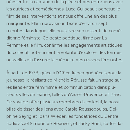
nées entre la cap­ta­tion de la pièce et des entre­tiens avec
les autrices et comé­diennes. Luce Guil­beault ponc­tue le
film de ses inter­ven­tions et nous offre une fin des plus
mar­quante. Elle impro­vise un texte d’environ sept
minutes dans lequel elle nous livre son res­sen­ti de comé­
dienne fémi­niste. Ce geste poé­tique, fil­mé par La
Femme et le film, confirme les enga­ge­ments artis­tiques
du col­lec­tif, notam­ment la volon­té d’explorer des formes
nou­velles et d’assurer la mémoire des œuvres féministes.
À par­tir de 1978, grâce à l’Office fran­co-qué­bé­cois pour la
jeu­nesse, la réa­li­sa­trice Michèle Pérusse fait un stage sur
les liens entre fémi­nisme et com­mu­ni­ca­tion dans plu­
sieurs villes de France, telles qu’Aix-en-Provence et Paris.
Ce voyage offre plu­sieurs membres du col­lec­tif, la pos­si­
bi­li­té de tis­ser des liens avec Carole Rous­so­pou­los, Del­
phine Sey­rig et Ioa­na Wie­der, les fon­da­trices du Centre
audio­vi­suel Simone de Beau­voir, et Jacky Buet, co-fon­da­