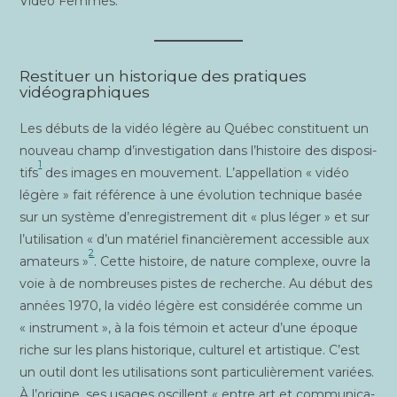
Vidéo Femmes.
Restituer un historique des pratiques
vidéographiques
Les débuts de la vidéo légère au Qué­bec consti­tuent un
nou­veau champ d’investigation dans l’histoire des dis­po­si­
1
tifs
des images en mou­ve­ment. L’appellation « vidéo
légère » fait réfé­rence à une évo­lu­tion tech­nique basée
sur un sys­tème d’enregistrement dit « plus léger » et sur
l’utilisation « d’un maté­riel finan­ciè­re­ment acces­sible aux
2
ama­teurs »
. Cette his­toire, de nature com­plexe, ouvre la
voie à de nom­breuses pistes de recherche. Au début des
années 1970, la vidéo légère est consi­dé­rée comme un
« ins­tru­ment », à la fois témoin et acteur d’une époque
riche sur les plans his­to­rique, cultu­rel et artis­tique. C’est
un outil dont les uti­li­sa­tions sont par­ti­cu­liè­re­ment variées.
À l’origine, ses usages oscil­lent « entre art et com­mu­ni­ca­