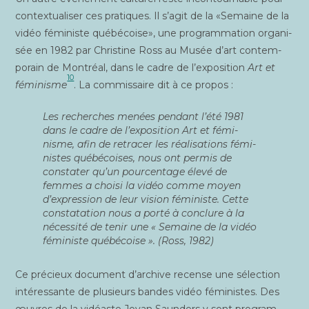
contex­tua­li­ser ces pra­tiques. Il s’agit de la «Semaine de la
vidéo fémi­niste qué­bé­coise», une pro­gram­ma­tion orga­ni­
sée en 1982 par Chris­tine Ross au Musée d’art contem­
po­rain de Mont­réal, dans le cadre de l’exposition
Art et
10
fémi­nisme
. La com­mis­saire dit à ce propos :
Les recherches menées pen­dant l’été 1981
dans le cadre de l’exposition
Art et fémi­
nisme
, afin de retra­cer les réa­li­sa­tions fémi­
nistes qué­bé­coises, nous ont per­mis de
consta­ter qu’un pour­cen­tage éle­vé de
femmes a choi­si la vidéo comme moyen
d’expression de leur vision fémi­niste. Cette
consta­ta­tion nous a por­té à conclure à la
néces­si­té de tenir une « Semaine de la vidéo
fémi­niste qué­bé­coise ». (Ross, 1982)
Ce pré­cieux docu­ment d’archive recense une sélec­tion
inté­res­sante de plu­sieurs bandes vidéo fémi­nistes. Des