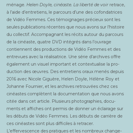
ménage.
Helen Doyle, cinéaste. La liber­té de voir
retrace,
à l’aide d’entretiens, le par­cours d’une des cofon­da­trices
de Vidéo Femmes. Ces témoi­gnages pré­cieux sont les
seules publi­ca­tions récentes que nous avons sur l’histoire
du col­lec­tif. Accom­pa­gnant les récits autour du par­cours
de la cinéaste, quatre DVD inté­grés dans l’ouvrage
contiennent des pro­duc­tions de Vidéo Femmes et des
entre­vues avec la réa­li­sa­trice. Une série d’archives offre
éga­le­ment un visuel impor­tant et contex­tua­lise la pro­
duc­tion des œuvres. Des entre­tiens oraux menés depuis
2016 avec Nicole Giguère, Helen Doyle, Hélène Roy et
Johanne Four­nier, et les archives retrou­vées chez ces
cinéastes com­plètent la docu­men­ta­tion que nous avons
citée dans cet article. Plu­sieurs pho­to­gra­phies, docu­
ments et affiches ont per­mis de don­ner un éclai­rage sur
les débuts de Vidéo Femmes. Les débuts de car­rière de
ces cinéastes sont plus dif­fi­ciles à retra­cer.
L’effervescence des pra­tiques et les nom­breux chan­ge­