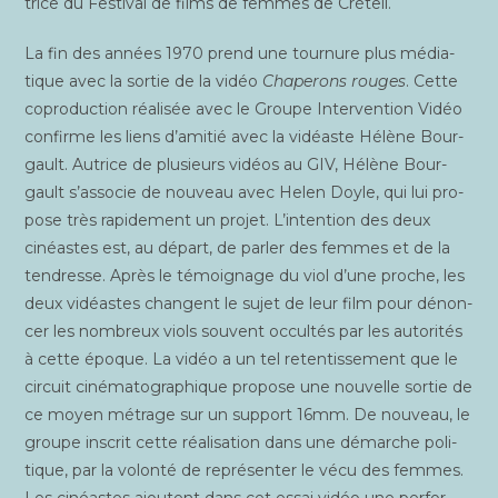
trice du Fes­ti­val de films de femmes de Créteil.
La fin des années 1970 prend une tour­nure plus média­
tique avec la sor­tie de la vidéo
Cha­pe­rons rouges
. Cette
copro­duc­tion réa­li­sée avec le Groupe Inter­ven­tion Vidéo
confirme les liens d’amitié avec la vidéaste Hélène Bour­
gault. Autrice de plu­sieurs vidéos au GIV, Hélène Bour­
gault s’associe de nou­veau avec Helen Doyle, qui lui pro­
pose très rapi­de­ment un pro­jet. L’intention des deux
cinéastes est, au départ, de par­ler des femmes et de la
ten­dresse. Après le témoi­gnage du viol d’une proche, les
deux vidéastes changent le sujet de leur film pour dénon­
cer les nom­breux viols sou­vent occul­tés par les auto­ri­tés
à cette époque. La vidéo a un tel reten­tis­se­ment que le
cir­cuit ciné­ma­to­gra­phique pro­pose une nou­velle sor­tie de
ce moyen métrage sur un sup­port 16mm. De nou­veau, le
groupe ins­crit cette réa­li­sa­tion dans une démarche poli­
tique, par la volon­té de repré­sen­ter le vécu des femmes.
Les cinéastes ajoutent dans cet essai vidéo une per­for­