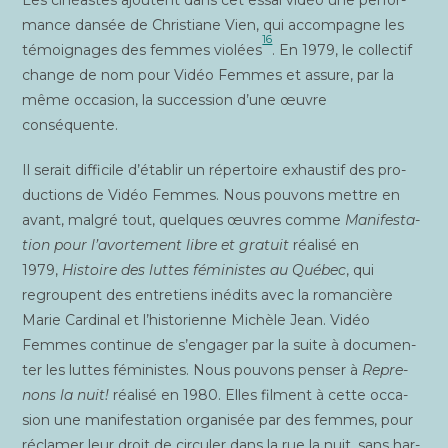
mance dan­sée de Chris­tiane Vien, qui accom­pagne les
16
témoi­gnages des femmes vio­lées
. En 1979, le col­lec­tif
change de nom pour Vidéo Femmes et assure, par la
même occa­sion, la suc­ces­sion d’une œuvre
conséquente.
Il serait dif­fi­cile d’établir un réper­toire exhaus­tif des pro­
duc­tions de Vidéo Femmes. Nous pou­vons mettre en
avant, mal­gré tout, quelques œuvres comme
Mani­fes­ta­
tion pour l’avortement libre et gra­tuit
réa­li­sé en
1979,
His­toire des luttes fémi­nistes au Qué­bec
, qui
regroupent des entre­tiens inédits avec la roman­cière
Marie Car­di­nal et l’historienne Michèle Jean. Vidéo
Femmes conti­nue de s’engager par la suite à docu­men­
ter les luttes fémi­nistes. Nous pou­vons pen­ser à
Repre­
nons la nuit!
réa­li­sé en 1980. Elles filment à cette occa­
sion une mani­fes­ta­tion orga­ni­sée par des femmes, pour
récla­mer leur droit de cir­cu­ler dans la rue la nuit, sans har­