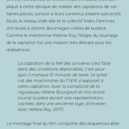
pli­qué à cette époque de réa­li­ser des cap­ta­tions de cer­
taines pièces, sur­tout si leurs conte­nus étaient sub­ver­sifs.
Seuls, le réseau Vidé-elle et le col­lec­tif Vidéo Femmes
ont réus­si à obte­nir des images volées de la pièce.
Comme le men­tionne Hélène Roy, l’étape du tour­nage
de la cap­ta­tion fut une mis­sion très déli­cate pour les
réalisatrices.
La cap­ta­tion de la Nef des sor­cières s’est faite
dans des condi­tions déplo­rables, c’est pour­
quoi il manque 15 minutes de texte. Le syn­di­
cat des machi­nistes du T.N.M. s’opposait à
cette cap­ta­tion. Avec la com­pli­ci­té de la
régis­seuse, Hélène Bour­gault et moi avons
tour­né la pièce durant une repré­sen­ta­tion,
cachées dans une ancienne loge. (Entre­tien
avec Hélène Roy, 2017)
Le mon­tage final du film com­porte des séquences alter­