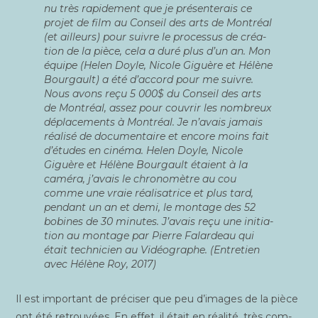
nu très rapi­de­ment que je pré­sen­te­rais ce
pro­jet de film au Conseil des arts de Mont­réal
(et ailleurs) pour suivre le pro­ces­sus de créa­
tion de la pièce, cela a duré plus d’un an. Mon
équipe (Helen Doyle, Nicole Giguère et Hélène
Bour­gault) a été d’accord pour me suivre.
Nous avons reçu 5 000$ du Conseil des arts
de Mont­réal, assez pour cou­vrir les nom­breux
dépla­ce­ments à Mont­réal. Je n’avais jamais
réa­li­sé de docu­men­taire et encore moins fait
d’études en ciné­ma. Helen Doyle, Nicole
Giguère et Hélène Bour­gault étaient à la
camé­ra, j’avais le chro­no­mètre au cou
comme une vraie réa­li­sa­trice et plus tard,
pen­dant un an et demi, le mon­tage des 52
bobines de 30 minutes. J’avais reçu une ini­tia­
tion au mon­tage par Pierre Falar­deau qui
était tech­ni­cien au Vidéo­graphe. (Entre­tien
avec Hélène Roy, 2017)
Il est impor­tant de pré­ci­ser que peu d’images de la pièce
ont été retrou­vées. En effet, il était en réa­li­té, très com­