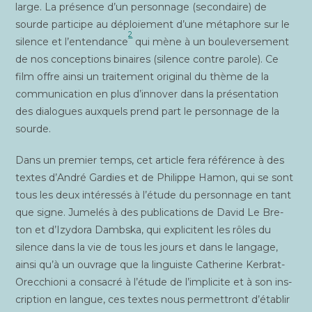
large. La pré­sence d’un per­son­nage (secon­daire) de
sourde par­ti­cipe au déploie­ment d’une méta­phore sur le
2
silence et l’entendance
qui mène à un bou­le­ver­se­ment
de nos concep­tions binaires (silence contre parole). Ce
film offre ain­si un trai­te­ment ori­gi­nal du thème de la
com­mu­ni­ca­tion en plus d’innover dans la pré­sen­ta­tion
des dia­logues aux­quels prend part le per­son­nage de la
sourde.
Dans un pre­mier temps, cet article fera réfé­rence à des
textes d’André Gar­dies et de Phi­lippe Hamon, qui se sont
tous les deux inté­res­sés à l’étude du per­son­nage en tant
que signe. Jume­lés à des publi­ca­tions de David Le Bre­
ton et d’Izydora Dambs­ka, qui expli­citent les rôles du
silence dans la vie de tous les jours et dans le lan­gage,
ain­si qu’à un ouvrage que la lin­guiste Cathe­rine Ker­brat-
Orec­chio­ni a consa­cré à l’étude de l’implicite et à son ins­
crip­tion en langue, ces textes nous per­met­tront d’établir