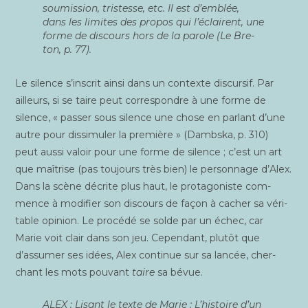
sou­mis­sion, tris­tesse, etc. Il est d’emblée,
dans les limites des pro­pos qui l’éclairent, une
forme de dis­cours hors de la parole (Le Bre­
ton, p. 77).
Le silence s’inscrit ain­si dans un contexte dis­cur­sif. Par
ailleurs, si se taire peut cor­res­pondre à une forme de
silence, « pas­ser sous silence une chose en par­lant d’une
autre pour dis­si­mu­ler la pre­mière » (Dambs­ka, p. 310)
peut aus­si valoir pour une forme de silence ; c’est un art
que maî­trise (pas tou­jours très bien) le per­son­nage d’Alex.
Dans la scène décrite plus haut, le pro­ta­go­niste com­
mence à modi­fier son dis­cours de façon à cacher sa véri­
table opi­nion. Le pro­cé­dé se solde par un échec, car
Marie voit clair dans son jeu. Cepen­dant, plu­tôt que
d’assumer ses idées, Alex conti­nue sur sa lan­cée, cher­
chant les mots pou­vant
taire
sa bévue.
ALEX :
Lisant le texte de Marie
: L’histoire d’un