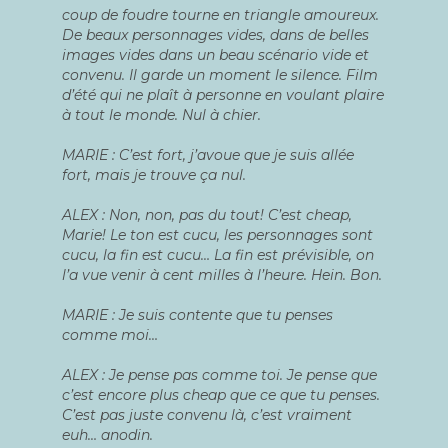
coup de foudre tourne en tri­angle amou­reux.
De beaux per­son­nages vides, dans de belles
images vides dans un beau scé­na­rio vide et
conve­nu.
Il garde un moment le silence.
Film
d’été qui ne plaît à per­sonne en vou­lant plaire
à tout le monde. Nul à chier.
MARIE : C’est fort, j’avoue que je suis allée
fort, mais je trouve ça nul.
ALEX : Non, non, pas du tout! C’est cheap,
Marie! Le ton est cucu, les per­son­nages sont
cucu, la fin est cucu… La fin est pré­vi­sible, on
l’a vue venir à cent milles à l’heure. Hein. Bon.
MARIE : Je suis contente que tu penses
comme moi…
ALEX : Je pense pas comme toi. Je pense que
c’est encore plus cheap que ce que tu penses.
C’est pas juste conve­nu là, c’est vrai­ment
euh… anodin.