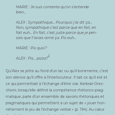
MARIE : Je suis contente qu’on s’entende
bien…
ALEX : Sym­pa­thique… Pour­quoi j’ai dit ça…
Non, sym­pa­thique c’est parce que en fait, en
fait euh… En fait, c’est juste parce que je pen­
sais que t’avais aimé ça. Pis euh…
MARIE : Pis quoi?
3
ALEX : Pis… piz­za?
Qu’Alex se jette au fond d’un lac ou qu’il boni­mente, c’est
son silence qu’il offre à l’interlocuteur. Il tait ce qu’il est et
ce qui per­met­trait à l’échange d’être vrai. Ker­brat-Orec­
chio­ni, lorsqu’elle défi­nit la com­pé­tence rhé­to­ri­co-prag­
ma­tique, parle d’un ensemble de savoirs rhé­to­riques et
prag­ma­tiques qui per­mettent à un sujet de « jouer hon­
nê­te­ment le jeu de l’échange ver­bal » (p. 194). Au cœur