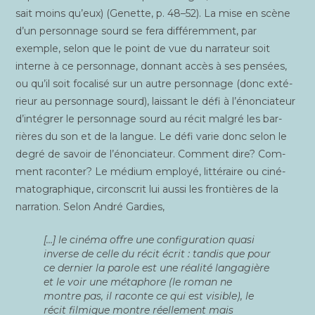
sait moins qu’eux) (Genette, p. 48–52). La mise en scène
d’un per­son­nage sourd se fera dif­fé­rem­ment, par
exemple, selon que le point de vue du nar­ra­teur soit
interne à ce per­son­nage, don­nant accès à ses pen­sées,
ou qu’il soit foca­li­sé sur un autre per­son­nage (donc exté­
rieur au per­son­nage sourd), lais­sant le défi à l’énonciateur
d’intégrer le per­son­nage sourd au récit mal­gré les bar­
rières du son et de la langue. Le défi varie donc selon le
degré de savoir de l’énonciateur. Com­ment dire? Com­
ment racon­ter? Le médium employé, lit­té­raire ou ciné­
ma­to­gra­phique, cir­cons­crit lui aus­si les fron­tières de la
nar­ra­tion. Selon André Gardies,
[…] le ciné­ma offre une confi­gu­ra­tion qua­si
inverse de celle du récit écrit : tan­dis que pour
ce der­nier la parole est une réa­li­té lan­ga­gière
et le voir une méta­phore (le roman ne
montre pas, il raconte ce qui est visible), le
récit fil­mique montre réel­le­ment mais