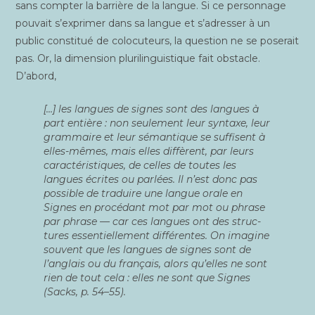
sans comp­ter la bar­rière de la langue. Si ce per­son­nage
pou­vait s’exprimer dans sa langue et s’adresser à un
public consti­tué de colo­cu­teurs, la ques­tion ne se pose­rait
pas. Or, la dimen­sion plu­ri­lin­guis­tique fait obs­tacle.
D’abord,
[…] les langues de signes sont des langues à
part entière : non seule­ment leur syn­taxe, leur
gram­maire et leur séman­tique se suf­fisent à
elles-mêmes, mais elles dif­fèrent, par leurs
carac­té­ris­tiques, de celles de toutes les
langues écrites ou par­lées. Il n’est donc pas
pos­sible de tra­duire une langue orale en
Signes en pro­cé­dant mot par mot ou phrase
par phrase — car ces langues ont des struc­
tures essen­tiel­le­ment dif­fé­rentes. On ima­gine
sou­vent que les langues de signes sont de
l’anglais ou du fran­çais, alors qu’elles ne sont
rien de tout cela : elles ne sont que Signes
(Sacks, p. 54–55).