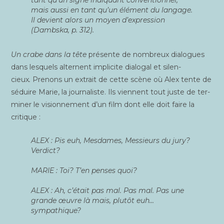
tant qu’un signe indi­quant conven­tion­nel,
mais aus­si en tant qu’un élé­ment du lan­gage.
Il devient alors un moyen d’expression
(Dambs­ka, p. 312).
Un crabe dans la tête
pré­sente de nom­breux dia­logues
dans les­quels alternent impli­cite dia­lo­gal et silen­
cieux
.
Pre­nons un extrait de cette scène où Alex tente de
séduire Marie, la jour­na­liste. Ils viennent tout juste de ter­
mi­ner le vision­ne­ment d’un film dont elle doit faire la
critique :
ALEX : Pis euh, Mes­dames, Mes­sieurs du jury?
Verdict?
MARIE : Toi? T’en penses quoi?
ALEX : Ah, c’était pas mal. Pas mal. Pas une
grande œuvre là mais, plu­tôt euh…
sympathique?