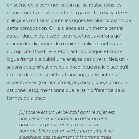
en scène de la com­mu­ni­ca­tion qui se réa­lise dans les
mou­ve­ments du silence et de la parole. Film bavard, ses
dia­logues sont sans doute les signes les plus frap­pants de
cette com­po­si­tion. Or, le silence est un thème cen­tral
autour duquel est tis­sée l’œuvre, et nous ver­rons qu’il
marque les dia­logues de manière expli­cite tout autant
qu’implicite.David Le Bre­ton, anthro­po­logue et socio­
logue fran­çais, a publié une ana­lyse des divers rôles, uti­li­
sa­tions et signi­fi­ca­tions du silence, étu­diant la place qu’il
occupe dans nos socié­tés. L’ouvrage, abor­dant des
aspects variés (social, cultu­rel, psy­cho­lo­gique, com­mu­ni­
ca­tion­nel, etc.), men­tionne que le latin dif­fé­ren­cie deux
formes de silence :
[…]
tacere
est un verbe actif dont le sujet est
une per­sonne, il marque un arrêt ou une
absence de parole en réfé­rence à un
homme.
Silere
est un verbe intran­si­tif, il ne
s’applique pas seule­ment à l’homme mais