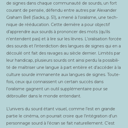
de signes dans chaque com­mu­nau­té de sourds, un fort
cou­rant de pen­sée, défen­du entre autres par Alexan­der
Gra­ham Bell (Sacks, p. 51), a mené à l’oralisme, une tech­
nique de réédu­ca­tion. Cette der­nière a pour objec­tif
d’apprendre aux sourds à pro­non­cer des mots (qu’ils
n’entendent pas) et à lire sur les lèvres. L’oralisation for­cée
des sourds et l’interdiction des langues de signes qui en a
décou­lé ont fait des ravages au siècle der­nier. Limi­tés par
leur han­di­cap, plu­sieurs sourds ont ain­si per­du la pos­si­bi­li­
té de maî­tri­ser une langue à part entière et d’accéder à la
culture sourde imma­nente aux langues de signes. Tou­te­
fois, ceux qui connaissent un cer­tain suc­cès dans
l’oralisme gagnent un outil sup­plé­men­taire pour se
débrouiller dans le monde entendant.
L’univers du sourd étant visuel, comme l’est en grande
par­tie le ciné­ma, on pour­rait croire que l’intégration d’un
per­son­nage sourd à l’écran se fait natu­rel­le­ment. C’est