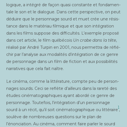
lo­gique, a inté­gré de façon qua­si constante et fon­da­men­
tale le son et le dia­logue. Dans cette pers­pec­tive, on peut
déduire que le per­son­nage sourd et muet crée une résis­
tance dans le maté­riau fil­mique et que son inté­gra­tion
dans les films sup­pose des dif­fi­cul­tés. L’exemple pro­po­sé
dans cet article, le film qué­bé­cois
Un crabe dans la tête
,
réa­li­sé par André Tur­pin en 2001, nous per­met­tra de réflé­
chir par l’analyse aux moda­li­tés d’intégration de ce genre
de per­son­nage dans un film de fic­tion et aux pos­si­bi­li­tés
nar­ra­tives que cela fait naître.
Le ciné­ma, comme la lit­té­ra­ture, compte peu de per­son­
nages sourds. Ceci se reflète d’ailleurs dans la rare­té des
études ciné­ma­to­gra­phiques ayant abor­dé ce genre de
per­son­nage. Tou­te­fois, l’intégration d’un per­son­nage
1
sourd à un récit, qu’il soit ciné­ma­to­gra­phique ou lit­té­raire
,
sou­lève de nom­breuses ques­tions sur le plan de
l’énonciation. Au ciné­ma, com­ment faire par­ler le sourd