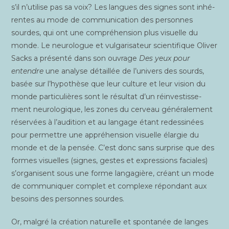
s’il n’utilise pas sa voix? Les langues des signes sont inhé­
rentes au mode de com­mu­ni­ca­tion des per­sonnes
sourdes, qui ont une com­pré­hen­sion plus visuelle du
monde. Le neu­ro­logue et vul­ga­ri­sa­teur scien­ti­fique Oli­ver
Sacks a pré­sen­té dans son ouvrage
Des yeux pour
entendre
une ana­lyse détaillée de l’univers des sourds,
basée sur l’hypothèse que leur culture et leur vision du
monde par­ti­cu­lières sont le résul­tat d’un réin­ves­tis­se­
ment neu­ro­lo­gique, les zones du cer­veau géné­ra­le­ment
réser­vées à l’audition et au lan­gage étant redes­si­nées
pour per­mettre une appré­hen­sion visuelle élar­gie du
monde et de la pen­sée. C’est donc sans sur­prise que des
formes visuelles (signes, gestes et expres­sions faciales)
s’organisent sous une forme lan­ga­gière, créant un mode
de com­mu­ni­quer com­plet et com­plexe répon­dant aux
besoins des per­sonnes sourdes.
Or, mal­gré la créa­tion natu­relle et spon­ta­née de langes