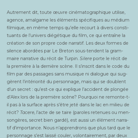
Autre­ment dit, toute œuvre ciné­ma­to­gra­phique uti­lise,
agence, amal­game les élé­ments spé­ci­fiques au médium
fil­mique, en même temps qu’elle recourt à divers consti­
tuants de l’univers dié­gé­tique du film, ce qui entraîne la
créa­tion de son propre code nar­ra­tif. Les deux formes de
silence abor­dées par Le Bre­ton sous-tendent la gram­
maire nar­ra­tive du récit de Tur­pin.
Silere
porte le récit de
la pre­mière à la der­nière scène. Il s’inscrit dans le code du
film par des pas­sages sans musique ni dia­logue qui sug­
gèrent l’intériorité du per­son­nage, mais qui se doublent
d’un secret : qu’est-ce qui explique l’accident de plon­gée
d’Alex lors de la pre­mière scène? Pour­quoi ne remonte-t-
il pas à la sur­face après s’être jeté dans le lac en milieu de
récit?
Tacere
, l’acte de se taire (paroles rete­nues ou men­
son­gères, secret bien gar­dé), est aus­si un élé­ment nar­ra­
tif d’importance. Nous n’apprendrons que plus tard que le
per­son­nage s’est lais­sé cou­ler, volon­tai­re­ment, par deux