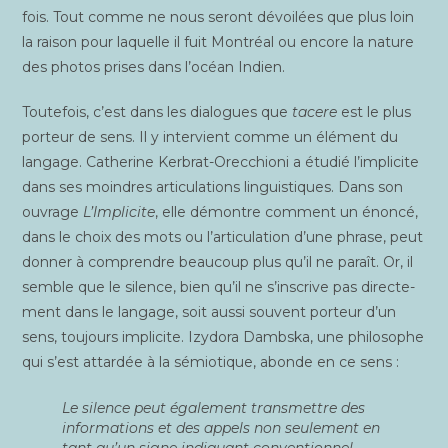
fois. Tout comme ne nous seront dévoi­lées que plus loin
la rai­son pour laquelle il fuit Mont­réal ou encore la nature
des pho­tos prises dans l’océan Indien.
Tou­te­fois, c’est dans les dia­logues que
tacere
est le plus
por­teur de sens. Il y inter­vient comme un élé­ment du
lan­gage. Cathe­rine Ker­brat-Orec­chio­ni a étu­dié l’implicite
dans ses moindres arti­cu­la­tions lin­guis­tiques. Dans son
ouvrage
L’Implicite
, elle démontre com­ment un énon­cé,
dans le choix des mots ou l’articulation d’une phrase, peut
don­ner à com­prendre beau­coup plus qu’il ne paraît. Or, il
semble que le silence, bien qu’il ne s’inscrive pas direc­te­
ment dans le lan­gage, soit aus­si sou­vent por­teur d’un
sens, tou­jours impli­cite. Izy­do­ra Dambs­ka, une phi­lo­sophe
qui s’est attar­dée à la sémio­tique, abonde en ce sens :
Le silence peut éga­le­ment trans­mettre des
infor­ma­tions et des appels non seule­ment en