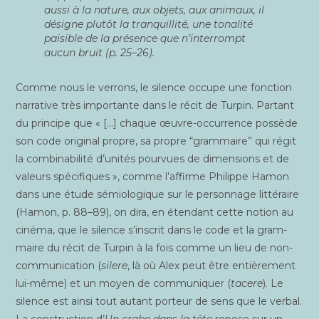
aus­si à la nature, aux objets, aux ani­maux, il
désigne plu­tôt la tran­quilli­té, une tona­li­té
pai­sible de la pré­sence que n’interrompt
aucun bruit (p. 25–26).
Comme nous le ver­rons, le silence occupe une fonc­tion
nar­ra­tive très impor­tante dans le récit de Tur­pin. Par­tant
du prin­cipe que « […] chaque œuvre-occur­rence pos­sède
son code ori­gi­nal propre, sa propre “gram­maire” qui régit
la com­bi­na­bi­li­té d’unités pour­vues de dimen­sions et de
valeurs spé­ci­fiques », comme l’affirme Phi­lippe Hamon
dans une étude sémio­lo­gique sur le per­son­nage lit­té­raire
(Hamon, p. 88–89), on dira, en éten­dant cette notion au
ciné­ma, que le silence s’inscrit dans le code et la gram­
maire du récit de Tur­pin à la fois comme un lieu de non-
com­mu­ni­ca­tion (
silere
, là où Alex peut être entiè­re­ment
lui-même) et un moyen de com­mu­ni­quer (
tacere
). Le
silence est ain­si tout autant por­teur de sens que le ver­bal.