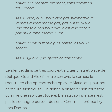
MARIE :
Le regarde fixe­ment, sans com­men­
ter :
Tacere.
ALEX : Non, euh… peut-être pas sym­pa­thique
là mais quand même pas, pas nul là. Si y a
une chose qu’on peut dire, c’est que c’était
pas nul quand même. Hum…
MARIE :
Fait la moue puis baisse les yeux :
Tacere.
ALEX : Quoi? Que, qu’est-ce t’as écrit?
Le silence, dans ce très court extrait, tient lieu et place de
réplique. Quand Alex for­mule son avis, la camé­ra le
montre en champ-contre­champ avec Marie, qui pour­tant
demeure silen­cieuse. On donne à obser­ver son mutisme,
comme une réplique :
tacere
. Bien sûr, son silence n’est
pas le seul signe por­teur de sens. Comme le pré­cise Izy­
do­ra Dambska,