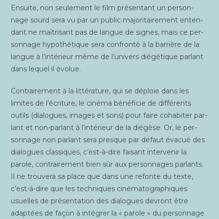
Ensuite, non seule­ment le film pré­sen­tant un per­son­
nage sourd sera vu par un public majo­ri­tai­re­ment enten­
dant ne maî­tri­sant pas de langue de signes, mais ce per­
son­nage hypo­thé­tique sera confron­té à la bar­rière de la
langue à l’intérieur même de l’univers dié­gé­tique par­lant
dans lequel il évolue.
Contrai­re­ment à la lit­té­ra­ture, qui se déploie dans les
limites de l’écriture, le ciné­ma béné­fi­cie de dif­fé­rents
outils (dia­logues, images et sons) pour faire coha­bi­ter par­
lant et non-par­lant à l’intérieur de la dié­gèse. Or, le per­
son­nage non par­lant sera presque par défaut éva­cué des
dia­logues clas­siques, c’est-à-dire fai­sant inter­ve­nir la
parole, contrai­re­ment bien sûr aux per­son­nages par­lants.
Il ne trou­ve­ra sa place que dans une refonte du texte,
c’est-à-dire que les tech­niques ciné­ma­to­gra­phiques
usuelles de pré­sen­ta­tion des dia­logues devront être
adap­tées de façon à inté­grer la « parole » du per­son­nage