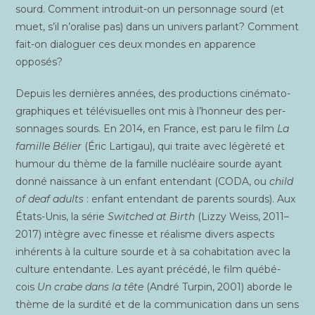
sourd. Com­ment intro­duit-on un per­son­nage sourd (et
muet, s’il n’oralise pas) dans un uni­vers par­lant? Com­ment
fait-on dia­lo­guer ces deux mondes en appa­rence
opposés?
Depuis les der­nières années, des pro­duc­tions ciné­ma­to­
gra­phiques et télé­vi­suelles ont mis à l’honneur des per­
son­nages sourds. En 2014, en France, est paru le film
La
famille Bélier
(Éric Lar­ti­gau), qui traite avec légè­re­té et
humour du thème de la famille nucléaire sourde ayant
don­né nais­sance à un enfant enten­dant (CODA, ou
child
of deaf adults
: enfant enten­dant de parents sourds). Aux
États-Unis, la série
Swit­ched at Birth
(Liz­zy Weiss, 2011–
2017) intègre avec finesse et réa­lisme divers aspects
inhé­rents à la culture sourde et à sa coha­bi­ta­tion avec la
culture enten­dante. Les ayant pré­cé­dé, le film qué­bé­
cois
Un crabe dans la tête
(André Tur­pin, 2001) aborde le
thème de la sur­di­té et de la com­mu­ni­ca­tion dans un sens