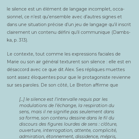
le silence est un élé­ment de lan­gage incom­plet, occa­
sion­nel, ce n’est qu’ensemble avec d’autres signes et
dans une situa­tion pré­cise d’un jeu de lan­gage qu’il ins­crit
clai­re­ment un conte­nu défi­ni qu’il com­mu­nique (Dambs­
ka, p. 313).
Le contexte, tout comme les expres­sions faciales de
Marie ou son air géné­ral tex­turent son silence : elle est en
désac­cord avec ce que dit Alex. Ses répliques muettes
sont assez élo­quentes pour que le pro­ta­go­niste revienne
sur ses paroles. De son côté, Le Bre­ton affirme que
[…] le silence est l’intervalle requis par les
modu­la­tions de l’échange, la res­pi­ra­tion du
sens, mais il ne signi­fie pas seule­ment dans
sa forme, son conte­nu des­sine dans le fil du
dis­cours des figures lourdes de sens : clô­ture,
ouver­ture, inter­ro­ga­tion, attente, com­pli­ci­té,
admi­ra­tion, éton­ne­ment, dis­si­dence, mépris,