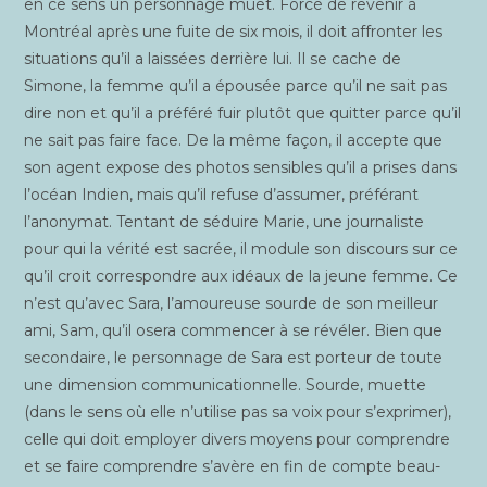
en ce sens un per­son­nage muet. For­cé de reve­nir à
Mont­réal après une fuite de six mois, il doit affron­ter les
situa­tions qu’il a lais­sées der­rière lui. Il se cache de
Simone, la femme qu’il a épou­sée parce qu’il ne sait pas
dire non et qu’il a pré­fé­ré fuir plu­tôt que quit­ter parce qu’il
ne sait pas faire face. De la même façon, il accepte que
son agent expose des pho­tos sen­sibles qu’il a prises dans
l’océan Indien, mais qu’il refuse d’assumer, pré­fé­rant
l’anonymat. Ten­tant de séduire Marie, une jour­na­liste
pour qui la véri­té est sacrée, il module son dis­cours sur ce
qu’il croit cor­res­pondre aux idéaux de la jeune femme. Ce
n’est qu’avec Sara, l’amoureuse sourde de son meilleur
ami, Sam, qu’il ose­ra com­men­cer à se révé­ler. Bien que
secon­daire, le per­son­nage de Sara est por­teur de toute
une dimen­sion com­mu­ni­ca­tion­nelle. Sourde, muette
(dans le sens où elle n’utilise pas sa voix pour s’exprimer),
celle qui doit employer divers moyens pour com­prendre
et se faire com­prendre s’avère en fin de compte beau­