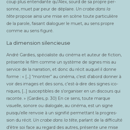
coup plus enten­dante qu’Alex, sourd de sa propre per­
sonne, muet par peur de déplaire.
Un crabe dans la
tête
pro­pose ain­si une mise en scène toute par­ti­cu­lière
de la parole, fai­sant dia­lo­guer le muet, au sens propre
comme au sens figuré.
La dimension silencieuse
André Gar­dies, spé­cia­liste du ciné­ma et auteur de fic­tion,
pré­sente le film comme un sys­tème de signes mis au
ser­vice de la nar­ra­tion, et donc du récit auquel il donne
forme : « […] “mon­trer” au ciné­ma, c’est d’abord don­ner à
voir des images et des sons, c’est-à-dire des signes ico­
niques, […] sus­cep­tibles de s’organiser en un dis­cours qui
raconte. » (Gar­dies, p. 30) En ce sens, toute marque
visuelle, sonore ou dia­lo­gale, au ciné­ma, est un signe
puisqu’elle ren­voie à un signi­fié per­met­tant la pro­gres­
sion du récit.
Un crabe dans la tête
, par­lant de la dif­fi­cul­té
d’être soi face au regard des autres, pré­sente une mise