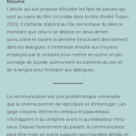
Résu­mé
L’article qui suit pro­pose d’étudier les faits de paroles qui
sont au cœur du film
Un crabe dans la tête
(André Tur­pin,
2001). Il s’attarde d’abord au rôle sémio­tique du silence,
mon­trant que celui-ci se déploie en deux dimen­
sions,
silere
et
tacere
, la der­nière s’inscrivant direc­te­ment
dans les dia­logues. Il s’intéresse ensuite aux moyens
employés par le cinéaste pour mettre en scène un per­
son­nage de sourde, sur­mon­tant les bar­rières du son et
de la langue pour l’intégrer aux dialogues.
La com­mu­ni­ca­tion est une pro­blé­ma­tique uni­ver­selle
que le ciné­ma per­met de repro­duire et d’interroger. Lan­
gage cor­po­rel, élé­ments ver­baux et para­ver­baux
n’échappent ni au ciné­phile aver­ti ni au réa­li­sa­teur minu­
tieux. Depuis l’avènement du par­lant, la com­mu­ni­ca­tion
peut être mise en scène jusqu’en ses moindres détails, et