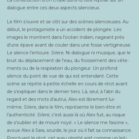
La construc­tion d’
Un crabe dans la tête
repose sur un
dia­logue entre ces deux aspects silencieux.
Le film s’ouvre et se clôt sur des scènes silen­cieuses. Au
début, le pro­ta­go­niste a un acci­dent de plon­gée. Les
images le montrent dans l’océan Indien, nageant près
d’une épave avant de cou­ler dans une fosse ver­ti­gi­neuse.
Le silence l’entoure.
Silere.
Ni dia­logue ni musique, que le
bruit du dépla­ce­ment de l’eau, du frois­se­ment des vête­
ments ou de la res­pi­ra­tion du plon­geur. Un pro­fond
silence du point de vue de qui est enten­dant. Cette
scène se répète à petite échelle en cours de récit avant
de s’expliquer dans le der­nier tiers. Là, seul, à l’abri du
regard et des mots d’autrui, Alex est libre­ment lui-
même.
Silere
, dans le film, repré­sente le bien-être et
l’authenticité.
Silere
, c’est aus­si là où Alex fuit, au risque
de s’oublier et de mou­rir noyé. « Le silence me fas­cine »,
avoue Alex à Sara, sourde, le jour où il fait sa connais­sance.
Ponc­tuant le récit, cet aveu répé­té agit comme un leit­