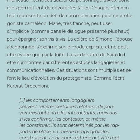
elles per­mettent de dévoi­ler les failles. Chaque inter­lo­cu­
teur repré­sente un défi de com­mu­ni­ca­tion pour ce pro­ta­
go­niste camé­léon. Marie, très franche, peut user
d’implicite (comme dans le dia­logue pré­sen­té plus haut)
pour épar­gner son vis-à-vis. La colère de Simone, l’épouse
aban­don­née, s’exprime sur le mode expli­cite et ne peut
être évi­tée que par la fuite. La sur­di­mu­ti­té de Sara doit
être sur­mon­tée par dif­fé­rentes astuces lan­ga­gières et
com­mu­ni­ca­tion­nelles. Ces situa­tions sont mul­tiples et se
font le lieu d’évolution du pro­ta­go­niste. Comme l’écrit
Kerbrat-Orecchioni,
[…] les com­por­te­ments lan­ga­giers
peuvent
reflé­ter
cer­taines rela­tions de pou­
voir exis­tant entre les inter­ac­tants, mais aus­
si les
confir­mer
, les
contes­ter
, et même
les
consti­tuer
; ils sont déter­mi­nés par les rap­
ports de place, en même temps qu’ils les
construisent. Le dis­cours est une acti­vi­té tout