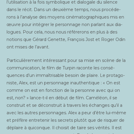
l’utilisation à la fois sym­bo­lique et dia­lo­gale du silence
dans le récit. Dans un deuxième temps, nous pro­cé­de­
rons à l’analyse des moyens ciné­ma­to­gra­phiques mis en
œuvre pour inté­grer le per­son­nage non par­lant aux dia­
logues. Pour cela, nous nous réfé­re­rons en plus à des
notions que Gérard Genette, Fran­çois Jost et Roger Odin
ont mises de l’avant.
Par­ti­cu­liè­re­ment inté­res­sant pour sa mise en scène de la
com­mu­ni­ca­tion, le film de Tur­pin raconte les consé­
quences d’un immaî­tri­sable besoin de plaire. Le pro­ta­go­
niste, Alex, est un per­son­nage inau­then­tique : « On est
comme on est en fonc­tion de la per­sonne avec qui on
est, non? » lance-t-il en début de film. Camé­léon, il se
construit et se décons­truit à tra­vers les échanges qu’il a
avec les autres per­son­nages. Alex a peur d’être lui-même
et pré­fère entre­te­nir les secrets plu­tôt que de ris­quer de
déplaire à qui­conque. Il choi­sit de taire ses véri­tés. Il est