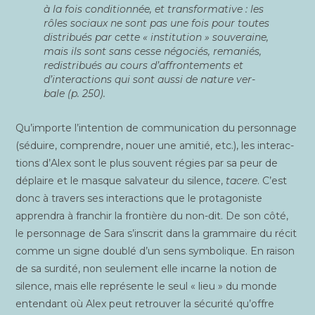
à la fois
condi­tion­née
, et
trans­for­ma­tive
: les
rôles sociaux ne sont pas une fois pour toutes
dis­tri­bués par cette « ins­ti­tu­tion » sou­ve­raine,
mais ils sont sans cesse négo­ciés, rema­niés,
redis­tri­bués au cours d’affrontements et
d’interactions qui sont
aus­si
de nature ver­
bale (p. 250).
Qu’importe l’intention de com­mu­ni­ca­tion du per­son­nage
(séduire, com­prendre, nouer une ami­tié, etc.), les inter­ac­
tions d’Alex sont le plus sou­vent régies par sa peur de
déplaire et le masque sal­va­teur du silence,
tacere
. C’est
donc à tra­vers ses inter­ac­tions que le pro­ta­go­niste
appren­dra à fran­chir la fron­tière du non-dit. De son côté,
le per­son­nage de Sara s’inscrit dans la gram­maire du récit
comme un signe dou­blé d’un sens sym­bo­lique. En rai­son
de sa sur­di­té, non seule­ment elle incarne la notion de
silence, mais elle repré­sente le seul « lieu » du monde
enten­dant où Alex peut retrou­ver la sécu­ri­té qu’offre