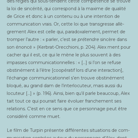
des règles qui sous-tendent cette com­pé­tence se trouve
la loi de sin­cé­ri­té, qui cor­res­pond à la maxime de qua­li­té
de Grice et donc à un conte­nu ou à une inten­tion de
com­mu­ni­ca­tion vrais. Or, cette loi que trans­gresse allè­
gre­ment Alex est celle qui, para­doxa­le­ment, per­met de
trom­per l’autre : « par­ler, c’est se
pré­tendre
sin­cère dans
son énon­cé » (Ker­brat-Orec­chio­ni, p. 204). Alex ment pour
cacher qui il est, ce qui le mène le plus sou­vent à des
impasses com­mu­ni­ca­tion­nelles : « […] si l’on se refuse
obs­ti­né­ment à l’être [coopé­ra­tif lors d’une inter­ac­tion],
l’échange com­mu­ni­ca­tion­nel s’en trouve obs­ti­né­ment
blo­qué, au grand dam de l’interlocuteur, mais aus­si du
locu­teur […] » (p. 196). Ain­si, bien qu’il parle beau­coup, Alex
tait tout ce qui pour­rait faire évo­luer fran­che­ment ses
rela­tions. C’est en ce sens que ce per­son­nage peut être
consi­dé­ré comme muet.
Le film de Tur­pin pré­sente dif­fé­rentes situa­tions de com­
mu­ni­ca­tion cen­trées autour du per­son­nage d’Alex, dont