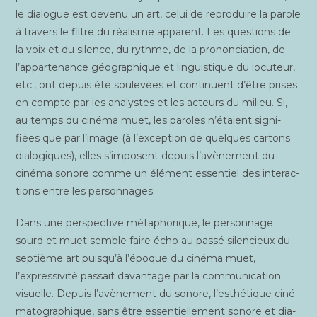
le dia­logue est deve­nu un art, celui de repro­duire la parole
à tra­vers le filtre du réa­lisme appa­rent. Les ques­tions de
la voix et du silence, du rythme, de la pro­non­cia­tion, de
l’appartenance géo­gra­phique et lin­guis­tique du locu­teur,
etc., ont depuis été sou­le­vées et conti­nuent d’être prises
en compte par les ana­lystes et les acteurs du milieu. Si,
au temps du ciné­ma muet, les paroles n’étaient signi­
fiées que par l’image (à l’exception de quelques car­tons
dia­lo­giques), elles s’imposent depuis l’avènement du
ciné­ma sonore comme un élé­ment essen­tiel des inter­ac­
tions entre les personnages.
Dans une pers­pec­tive méta­pho­rique, le per­son­nage
sourd et muet semble faire écho au pas­sé silen­cieux du
sep­tième art puisqu’à l’époque du ciné­ma muet,
l’expressivité pas­sait davan­tage par la com­mu­ni­ca­tion
visuelle. Depuis l’avènement du sonore, l’esthétique ciné­
ma­to­gra­phique, sans être essen­tiel­le­ment sonore et dia­