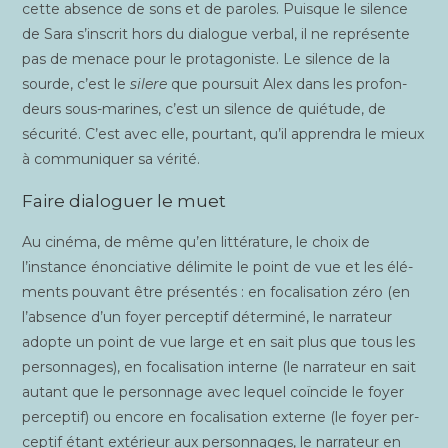
cette absence de sons et de paroles. Puisque le silence
de Sara s’inscrit hors du dia­logue ver­bal, il ne repré­sente
pas de menace pour le pro­ta­go­niste. Le silence de la
sourde, c’est le
silere
que pour­suit Alex dans les pro­fon­
deurs sous-marines, c’est un silence de quié­tude, de
sécu­ri­té. C’est avec elle, pour­tant, qu’il appren­dra le mieux
à com­mu­ni­quer sa vérité.
Faire dialoguer le muet
Au ciné­ma, de même qu’en lit­té­ra­ture, le choix de
l’instance énon­cia­tive déli­mite le point de vue et les élé­
ments pou­vant être pré­sen­tés : en foca­li­sa­tion zéro (en
l’absence d’un foyer per­cep­tif déter­mi­né, le nar­ra­teur
adopte un point de vue large et en sait plus que tous les
per­son­nages), en foca­li­sa­tion interne (le nar­ra­teur en sait
autant que le per­son­nage avec lequel coïn­cide le foyer
per­cep­tif) ou encore en foca­li­sa­tion externe (le foyer per­
cep­tif étant exté­rieur aux per­son­nages, le nar­ra­teur en