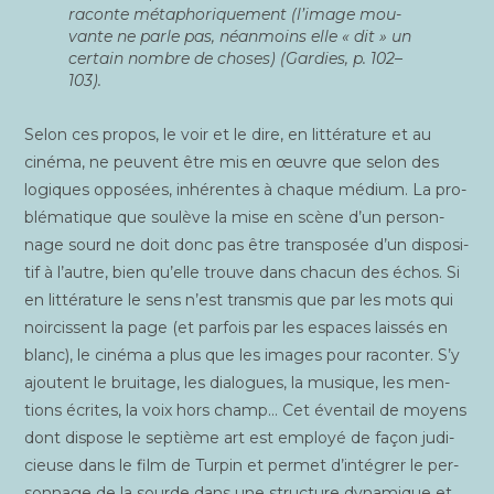
raconte méta­pho­ri­que­ment (l’image mou­
vante ne parle pas, néan­moins elle « dit » un
cer­tain nombre de choses) (Gar­dies, p. 102–
103).
Selon ces pro­pos, le voir et le dire, en lit­té­ra­ture et au
ciné­ma, ne peuvent être mis en œuvre que selon des
logiques oppo­sées, inhé­rentes à chaque médium. La pro­
blé­ma­tique que sou­lève la mise en scène d’un per­son­
nage sourd ne doit donc pas être trans­po­sée d’un dis­po­si­
tif à l’autre, bien qu’elle trouve dans cha­cun des échos. Si
en lit­té­ra­ture le sens n’est trans­mis que par les mots qui
noir­cissent la page (et par­fois par les espaces lais­sés en
blanc), le ciné­ma a plus que les images pour racon­ter. S’y
ajoutent le brui­tage, les dia­logues, la musique, les men­
tions écrites, la voix hors champ… Cet éven­tail de moyens
dont dis­pose le sep­tième art est employé de façon judi­
cieuse dans le film de Tur­pin et per­met d’intégrer le per­
son­nage de la sourde dans une struc­ture dyna­mique et