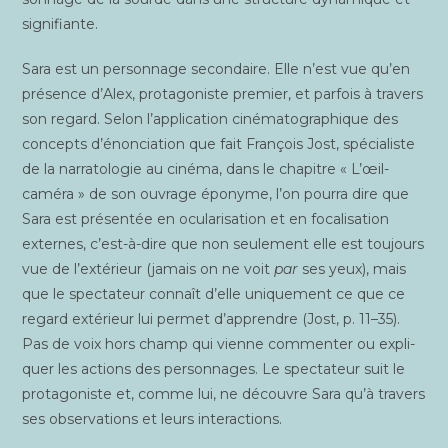
signifiante.
Sara est un per­son­nage secon­daire. Elle n’est vue qu’en
pré­sence d’Alex, pro­ta­go­niste pre­mier, et par­fois à tra­vers
son regard. Selon l’application ciné­ma­to­gra­phique des
concepts d’énonciation que fait Fran­çois Jost, spé­cia­liste
de la nar­ra­to­lo­gie au ciné­ma, dans le cha­pitre « L’œil-
caméra » de son ouvrage épo­nyme, l’on pour­ra dire que
Sara est pré­sen­tée en ocu­la­ri­sa­tion et en foca­li­sa­tion
externes, c’est-à-dire que non seule­ment elle est tou­jours
vue de l’extérieur (jamais on ne voit
par
ses yeux), mais
que le spec­ta­teur connaît d’elle uni­que­ment ce que ce
regard exté­rieur lui per­met d’apprendre (Jost, p. 11–35).
Pas de voix hors champ qui vienne com­men­ter ou expli­
quer les actions des per­son­nages. Le spec­ta­teur suit le
pro­ta­go­niste et, comme lui, ne découvre Sara qu’à tra­vers
ses obser­va­tions et leurs interactions.