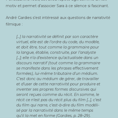
mo­tiv et per­met d’associer Sara à ce silence si fascinant.
André Gar­dies s’est inté­res­sé aux ques­tions de nar­ra­ti­vi­té
filmique :
[…] la nar­ra­ti­vi­té se défi­nit par son carac­tère
vir­tuel, elle est de l’ordre du code, du modèle,
et doit être, tout comme la gram­maire pour
la langue, éta­blie, construite, par l’analyste
[…]; elle n’a d’existence qu’actualisée dans un
dis­cours nar­ra­tif (tout comme la gram­maire
se mani­feste dans les phrases effec­ti­ve­ment
for­mées), lui-même tri­bu­taire d’un médium.
C’est donc au médium de gérer, de tra­vailler
et d’user de cette nar­ra­ti­vi­té pour pro­duire et
inven­ter ses propres formes dis­cur­sives qui
seront reçues comme du récit. En somme, le
récit ce n’est pas du récit plus du film […], c’est
du film qui narre, c’est-à-dire du film modé­li­
sé par la nar­ra­ti­vi­té dans le même temps
qu’il la met en forme (Gar­dies, p. 28–29).